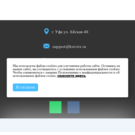
г. Уфа ул. Айская 46
support@kovrix.ru
8 (917) 806 50 50
Мы используем файлы cookies для улучшения работы сайта. Оставаясь на
нашем сайте, вы соглашаетесь с условиями использования файлов cookies.
Чтобы ознакомиться с нашими Положениями о конфиденциальности и об
использовании файлов cookie,
Пн-Пт: 10:00 - 19:00
нажмите здесь
.
Cб: 10:00 - 15:00
Я согласен
Вс: Выходной
Не является публичной офертой